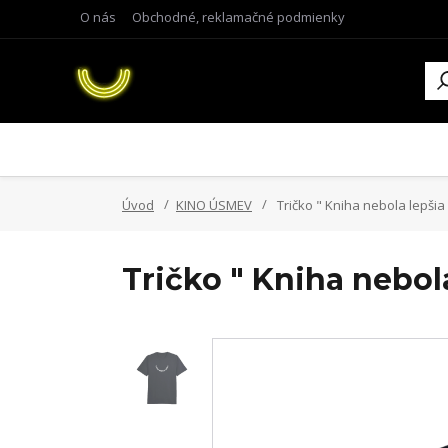
O nás
Obchodné, reklamačné podmienky
Úvod
KINO ÚSMEV
Tričko " Kniha nebola lepši
Tričko " Kniha nebol