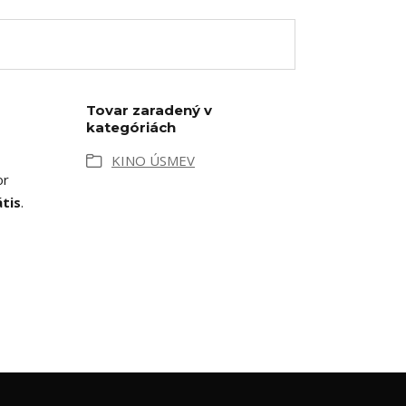
Tovar zaradený v
kategóriách
KINO ÚSMEV
or
tis
.