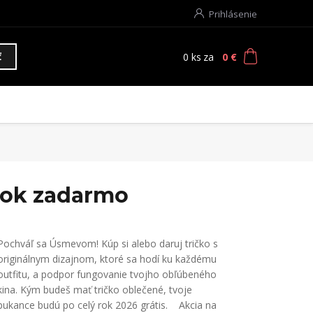
Prihlásenie
0
ks
za
0 €
ť
 rok zadarmo
Pochváľ sa Úsmevom! Kúp si alebo daruj tričko s
originálnym dizajnom, ktoré sa hodí ku každému
outfitu, a podpor fungovanie tvojho obľúbeného
kina. Kým budeš mať tričko oblečené, tvoje
pukance budú po celý rok 2026 grátis. Akcia na