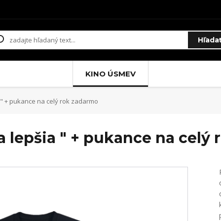
Hľada
KINO ÚSMEV
a " + pukance na celý rok zadarmo
a lepšia " + pukance na celý