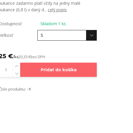
pukance zadarmo platí vždy na jedny malé
pukance (0,8 l) v daný d...
celý popis
Dostupnosť
Skladom 1 ks
Veľkosť
25 €
/
ks
20,33 €
bez DPH
Pridať do košíka
Číslo produktu:
-1