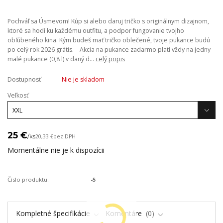
Pochváľ sa Úsmevom! Kúp si alebo daruj tričko s originálnym dizajnom,
ktoré sa hodí ku každému outfitu, a podpor fungovanie tvojho
obľúbeného kina. Kým budeš mať tričko oblečené, tvoje pukance budú
po celý rok 2026 grátis. Akcia na pukance zadarmo platí vždy na jedny
malé pukance (0,8 l) v daný d...
celý popis
Dostupnosť
Nie je skladom
Veľkosť
25 €
/
ks
20,33 €
bez DPH
Momentálne nie je k dispozícii
Číslo produktu:
-5
Kompletné špecifikácie
Komentáre
0