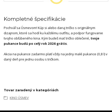
Kompletné špecifikácie
Pochváľ sa Úsmevom! Kúp si alebo daruj tričko s originálnym
dizajnom, ktoré sa hodí ku každému outfitu, a podpor fungovanie
tvojho obľúbeného kina. Kým budeš mať tričko oblečené,
tvoje
pukance budú po celý rok 2026 grátis
.
Akcia na pukance zadarmo platí vždy na jedny malé pukance (0,8 l) v
daný deň pre jednu osobu s tričkom.
Tovar zaradený v kategóriách
KINO ÚSMEV