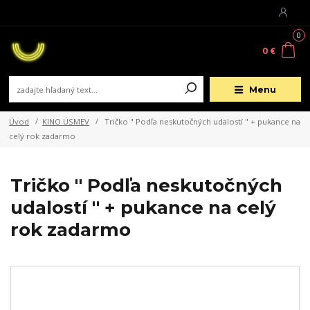
0
0 €
Menu
Úvod
KINO ÚSMEV
Tričko " Podľa neskutočných udalostí " + pukance na
celý rok zadarmo
Tričko " Podľa neskutočných
udalostí " + pukance na celý
rok zadarmo