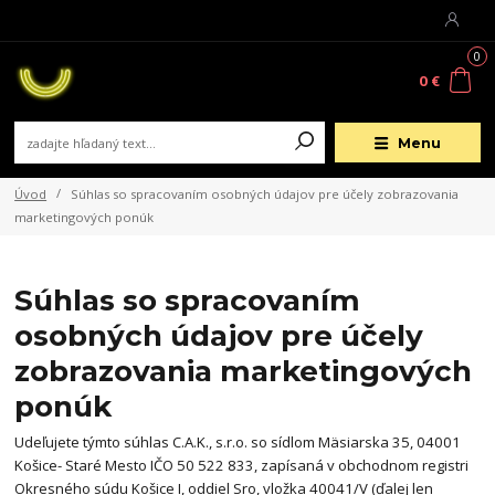
0
0 €
Menu
Úvod
Súhlas so spracovaním osobných údajov pre účely zobrazovania
marketingových ponúk
Súhlas so spracovaním
osobných údajov pre účely
zobrazovania marketingových
ponúk
Udeľujete týmto súhlas C.A.K., s.r.o. so sídlom Mäsiarska 35, 04001
Košice- Staré Mesto IČO 50 522 833, zapísaná v obchodnom registri
Okresného súdu Košice I, oddiel Sro, vložka 40041/V (ďalej len