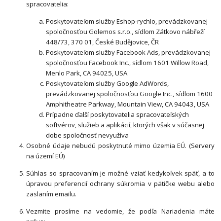
spracovatelia:
Poskytovateľom služby Eshop-rychlo, prevádzkovanej
spoločnosťou Golemos s.r.o., sídlom Zátkovo nábřeží
448/73, 370 01, České Budějovice, ČR
Poskytovateľom služby Facebook Ads, prevádzkovanej
spoločnosťou Facebook Inc., sídlom 1601 Willow Road,
Menlo Park, CA 94025, USA
Poskytovateľom služby Google AdWords,
prevádzkovanej spoločnosťou Google Inc., sídlom 1600
Amphitheatre Parkway, Mountain View, CA 94043, USA
Prípadne ďalší poskytovatelia spracovateľských
softvérov, služieb a aplikácií, ktorých však v súčasnej
dobe spoločnosť nevyužíva
Osobné údaje nebudú poskytnuté mimo územia EÚ. (Servery
na území EÚ)
Súhlas so spracovaním je možné vziať kedykoľvek späť, a to
úpravou preferencií ochrany súkromia v pätičke webu alebo
zaslaním emailu.
Vezmite prosíme na vedomie, že podľa Nariadenia máte