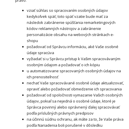
právo:
vziať súhlas so spracovaním osobných údajov
kedykoľvek späť, toto späť vzatie bude mať za
následok zabránenie spúšťania remarketingových
kódov reklamných nástrojov a zabránenie
personalizácie obsahu na webových stránkach e-
shopu
požadovať od Správcu informáciu, aké Vaše osobné
údaje spracúva
vyžiadať si u Správcu prístup k Vašim spracovávaným
osobným údajom a požadovať o ich kópiu
u automatizovane spracovaných osobných údajov na
ich prenositeľnosť
nechať Vaše spracovávané osobné údaje aktualizovať,
opraviť alebo požadovať obmedzenie ich spracovania
požadovať od spoločnosti vymazanie Vašich osobných
údajov, pokiaľ sa nejedná o osobné údaje, ktoré je
Správca povinný alebo oprávnený ďalej spracovávať
podľa príslušných právnych predpisov
na účinnú súdnu ochranu, ak máte za to, že Vaše práva
podľa Nariadenia boli porušené v dôsledku