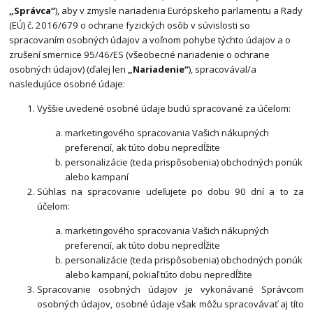
„Správca“
), aby v zmysle nariadenia Európskeho parlamentu a Rady
(EÚ) č. 2016/679 o ochrane fyzických osôb v súvislosti so
spracovaním osobných údajov a voľnom pohybe týchto údajov a o
zrušení smernice 95/46/ES (všeobecné nariadenie o ochrane
osobných údajov) (ďalej len
„Nariadenie“
), spracovával/a
nasledujúce osobné údaje:
Vyššie uvedené osobné údaje budú spracované za účelom:
marketingového spracovania Vašich nákupných
preferencií, ak túto dobu nepredĺžite
personalizácie (teda prispôsobenia) obchodných ponúk
alebo kampaní
Súhlas na spracovanie udeľujete po dobu 90 dní a to za
účelom:
marketingového spracovania Vašich nákupných
preferencií, ak túto dobu nepredĺžite
personalizácie (teda prispôsobenia) obchodných ponúk
alebo kampaní, pokiaľ túto dobu nepredĺžite
Spracovanie osobných údajov je vykonávané Správcom
osobných údajov, osobné údaje však môžu spracovávať aj títo