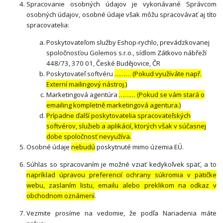
Spracovanie osobných údajov je vykonávané Správcom
osobných údajov, osobné údaje však môžu spracovávať aj títo
spracovatelia:
Poskytovateľom služby Eshop-rychlo, prevádzkovanej
spoločnosťou Golemos s.r.o., sídlom Zátkovo nábřeží
448/73, 370 01, České Budějovice, ČR
Poskytovateľ softvéru
……… (Pokud využíváte např.
Externí mailingový nástroj.)
Marketingová agentúra
……… (Pokud se vám stará o
emailing kompletně marketingová agentura.)
Prípadne ďalší poskytovatelia spracovateľských
softvérov, služieb a aplikácií, ktorých však v súčasnej
dobe spoločnosť nevyužíva.
Osobné údaje
nebudú
poskytnuté mimo územia EÚ.
Súhlas so spracovaním je možné vziať kedykoľvek späť, a to
napríklad úpravou preferencií ochrany súkromia v pätičke
webu, zaslaním listu, emailu alebo preklikom na odkaz v
obchodnom oznámení
.
Vezmite prosíme na vedomie, že podľa Nariadenia máte