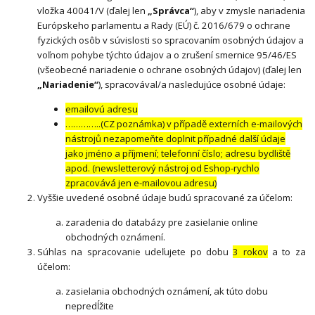
vložka 40041/V (ďalej len
„Správca“
), aby v zmysle nariadenia
Európskeho parlamentu a Rady (EÚ) č. 2016/679 o ochrane
fyzických osôb v súvislosti so spracovaním osobných údajov a
voľnom pohybe týchto údajov a o zrušení smernice 95/46/ES
(všeobecné nariadenie o ochrane osobných údajov) (ďalej len
„Nariadenie“
), spracovával/a nasledujúce osobné údaje:
emailovú adresu
…………..(CZ poznámka) v případě externích e-mailových
nástrojů nezapomeňte doplnit případné další údaje
jako jméno a příjmení; telefonní číslo; adresu bydliště
apod. (newsletterový nástroj od Eshop-rychlo
zpracovává jen e-mailovou adresu)
Vyššie uvedené osobné údaje budú spracované za účelom:
zaradenia do databázy pre zasielanie online
obchodných oznámení.
Súhlas na spracovanie udeľujete po dobu
3 rokov
a to za
účelom:
zasielania obchodných oznámení, ak túto dobu
nepredĺžite