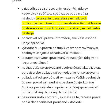
právo:
vziať súhlas so spracovaním osobných údajov
kedykoľvek späť, toto späť vzatie bude mať za
následok
ukončenie rozosielania e-mailových
obchodných oznámení, popr. na vlastnú žiadosť fyzické
odstránenie osobných údajov z databázy e-mailového
nástroja
požadovať od Správcu informáciu, aké Vaše osobné
údaje spracúva
vyžiadať si u Správcu prístup k Vašim spracovávaným
osobným údajom a požadovať o ich kópiu
u automatizovane spracovaných osobných údajov na
ich prenositeľnosť
nechať Vaše spracovávané osobné údaje aktualizovať,
opraviť alebo požadovať obmedzenie ich spracovania
požadovať od spoločnosti vymazanie Vašich osobných
údajov, pokiaľ sa nejedná o osobné údaje, ktoré je
Správca povinný alebo oprávnený ďalej spracovávať
podľa príslušných právnych predpisov
na účinnú súdnu ochranu, ak máte za to, že Vaše práva
podľa Nariadenia boli porušené v dôsledku