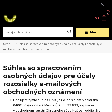
0
0 €
Menu
Úvod
Súhlas so spracovaním osobných údajov pre účely rozosielky e-
mailových obchodných oznámení
Súhlas so spracovaním
osobných údajov pre účely
rozosielky e-mailových
obchodných oznámení
Udeľujete týmto súhlas C.A.K., s.r.o. so sídlom Mäsiarska 35,
04001 Košice- Staré Mesto IČO 50 522 833, zapísaná
v obchodnom registri Okresného súdu Košice I, oddiel Sro,