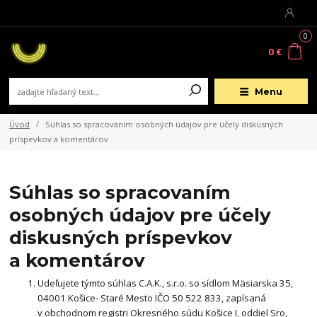
0
0 €
Menu
Úvod
Súhlas so spracovaním osobných údajov pre účely diskusných
príspevkov a komentárov
Súhlas so spracovaním
osobných údajov pre účely
diskusných príspevkov
a komentárov
Udeľujete týmto súhlas C.A.K., s.r.o. so sídlom Mäsiarska 35,
04001 Košice- Staré Mesto IČO 50 522 833, zapísaná
v obchodnom registri Okresného súdu Košice I, oddiel Sro,