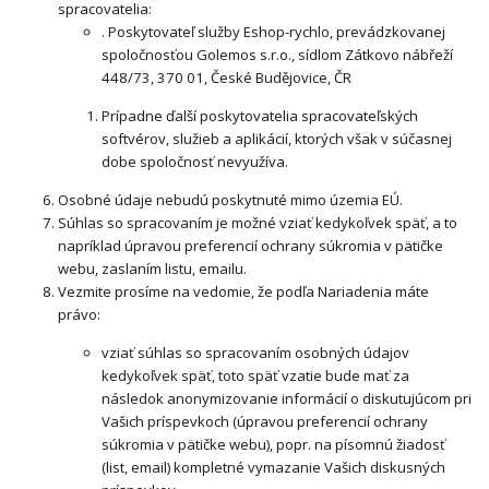
spracovatelia:
. Poskytovateľ služby Eshop-rychlo, prevádzkovanej
spoločnosťou Golemos s.r.o., sídlom Zátkovo nábřeží
448/73, 370 01, České Budějovice, ČR
Prípadne ďalší poskytovatelia spracovateľských
softvérov, služieb a aplikácií, ktorých však v súčasnej
dobe spoločnosť nevyužíva.
Osobné údaje nebudú poskytnuté mimo územia EÚ.
Súhlas so spracovaním je možné vziať kedykoľvek späť, a to
napríklad úpravou preferencií ochrany súkromia v pätičke
webu, zaslaním listu, emailu.
Vezmite prosíme na vedomie, že podľa Nariadenia máte
právo:
vziať súhlas so spracovaním osobných údajov
kedykoľvek späť, toto späť vzatie bude mať za
následok anonymizovanie informácií o diskutujúcom pri
Vašich príspevkoch (úpravou preferencií ochrany
súkromia v pätičke webu), popr. na písomnú žiadosť
(list, email) kompletné vymazanie Vašich diskusných