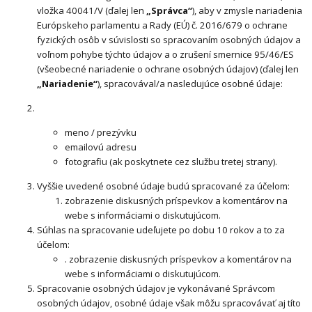
vložka 40041/V (ďalej len
„Správca“
), aby v zmysle nariadenia
Európskeho parlamentu a Rady (EÚ) č. 2016/679 o ochrane
fyzických osôb v súvislosti so spracovaním osobných údajov a
voľnom pohybe týchto údajov a o zrušení smernice 95/46/ES
(všeobecné nariadenie o ochrane osobných údajov) (ďalej len
„Nariadenie“
), spracovával/a nasledujúce osobné údaje:
meno / prezývku
emailovú adresu
fotografiu (ak poskytnete cez službu tretej strany).
Vyššie uvedené osobné údaje budú spracované za účelom:
zobrazenie diskusných príspevkov a komentárov na
webe s informáciami o diskutujúcom.
Súhlas na spracovanie udeľujete po dobu 10 rokov a to za
účelom:
. zobrazenie diskusných príspevkov a komentárov na
webe s informáciami o diskutujúcom.
Spracovanie osobných údajov je vykonávané Správcom
osobných údajov, osobné údaje však môžu spracovávať aj títo